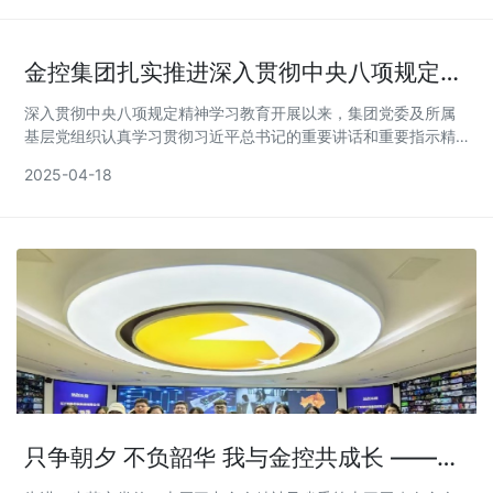
金控集团扎实推进深入贯彻中央八项规定精神学习教育
深入贯彻中央八项规定精神学习教育开展以来，集团党委及所属
基层党组织认真学习贯彻习近平总书记的重要讲话和重要指示精
神，落实中央和省委部署要求，把开展深入贯彻中央八项规定精
2025-04-18
神学习教育作为重要政治任务，高度重视、精心组织，推动学习
教育迅速开局起步。3月28日，集团召开党委（扩大）会议，“第
一议题”集中学习习近
只争朝夕 不负韶华 我与金控共成长 ——省金控集团开展集体参观观影系列活动