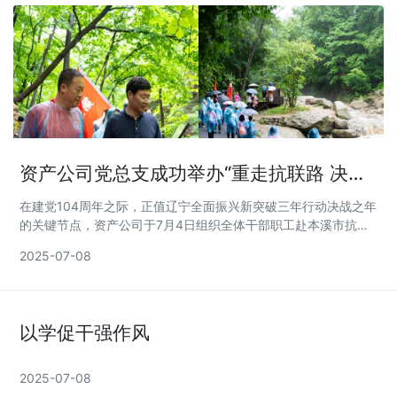
资产公司党总支成功举办“重走抗联路 决胜三季度”作风建设年主题党建活动
在建党104周年之际，正值辽宁全面振兴新突破三年行动决战之年
的关键节点，资产公司于7月4日组织全体干部职工赴本溪市抗联
教育基地，开展“重走抗联路 决胜三季度”作风建设年主题党建活
2025-07-08
动，这既是对革命历史的回顾缅怀，更是对党员干部精神的洗礼
与作风的锤炼，为公司决胜三季度凝聚了强大精神动力。这次活
动邀请了集团党委
以学促干强作风
2025-07-08