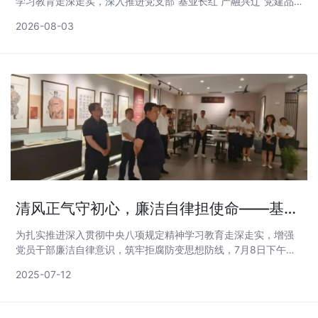
学习教育走深走实，深入推进党支部“基业长红 产融兴辽”党建品
牌“清风”工程建设，充分发挥红色家风培根铸魂、启智润心作用，
2026-08-03
引导党员干部锤炼坚强党性、夯实廉洁从业思想根基，7月28日下
午，基金公司党支部组织全体干部员工前往辽宁省档案馆，参观
“中国共产党
清风正气守初心，廉洁自律担使命——基金公司党支部开展7月主题党日活动
为扎实推进深入贯彻中央八项规定精神学习教育走深走实，增强
党员干部廉洁自律意识，筑牢拒腐防变思想防线，7月8日下午，
基金公司党支部走进大东区廉心雅苑廉洁文化体验馆开展主题党
2025-07-12
日活动，以沉浸式体验让廉洁教育入脑入心。金控集团总经理张
远军、副总经理许子伟参加了本次活动。