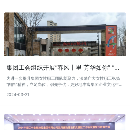
强调了全面加强纪律建设的重要性。杨勇组长不仅从党史角度介
绍了严明党纪对我们党
集团工会组织开展“春风十里 芳华如你” “三八”节文创艺术体验活动
为进一步提升集团女性职工团队凝聚力，激励广大女性职工弘扬
“四自”精神，立足岗位，创先争优，更好地丰富集团企业文化生
活，3月8日，集团工会开展了以“春风十里 芳华如你”为主题、内
2024-03-21
容丰富、形式多样的文创艺术活动。集团本部、资产公司、基金
公司和金科公司共计66名女员工赴红梅文创园开展了一次文创艺
术体验之旅。手作