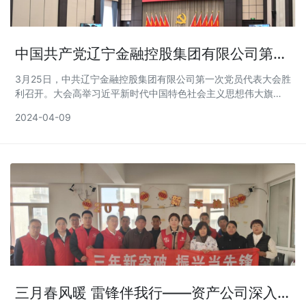
中国共产党辽宁金融控股集团有限公司第一次党员代表大会胜利召开
3月25日，中共辽宁金融控股集团有限公司第一次党员代表大会胜
利召开。大会高举习近平新时代中国特色社会主义思想伟大旗
帜，全面贯彻党的二十大精神，实事求是地总结了集团第成立以
2024-04-09
来的工作；选举产生了中共辽宁金融控股集团有限公司第一节届
委员会；明确了今后一个时期的总体要求、奋斗目标和重点任
务；对一以贯之加强党的建
三月春风暖 雷锋伴我行——资产公司深入社区开展志愿服务