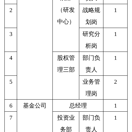
（研发
2
战略规
1
中心）
划岗
3
研究分
1
析岗
4
股权管
部门负
1
理三部
责人
5
业务管
2
理岗
6
基金公司
总经理
1
7
投资业
部门负
1
务部
责人