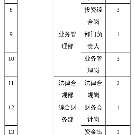
8
投资综
3
合岗
9
业务管
部门负
1
理部
责人
10
业务管
3
理岗
11
法律合
法律合
2
规部
规岗
12
综合财
财务会
1
务部
计岗
13
资金出
1