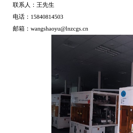
联系人：王先生
电话：15840814503
邮箱：wangshaoyu@lnzcgs.cn