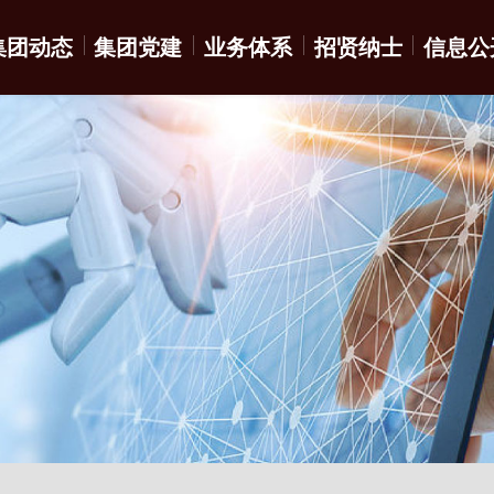
集团动态
集团党建
业务体系
招贤纳士
信息公