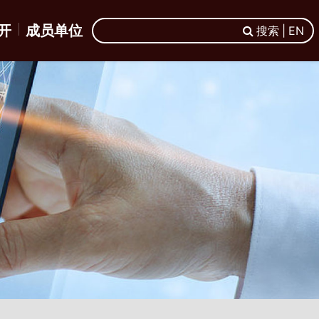
开
成员单位
搜索 | EN