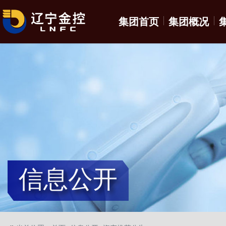
集团首页
集团概况
信息公开