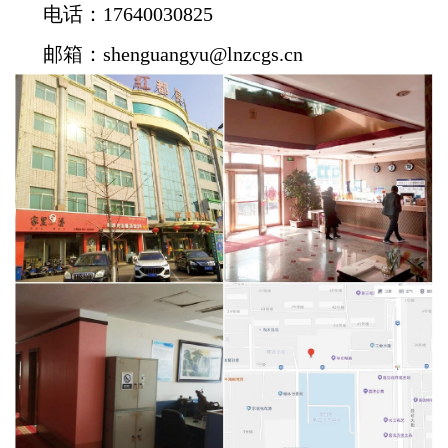
电话
：17640030825
邮箱
：shenguangyu@lnzcgs.cn