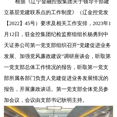
根据《辽宁金融控股集团关于领导干部建
立基层党建联系点的工作制度》（辽金控党发
【2022】45号）要求及相关工作安排，2023年1
月12日，驻金控集团纪检监察组组长杨勇到中
天证券公司第一党支部组织召开“党建促进业务
发展、加强党风廉政建设”调研座谈会，听取第
一党支部总体工作情况的报告，听取第一党支
部所属各部门负责人党建促进业务发展情况的
报告，开展廉政谈话。第一党支部全体党员参
加会议，会议由支部书记耿明主持。