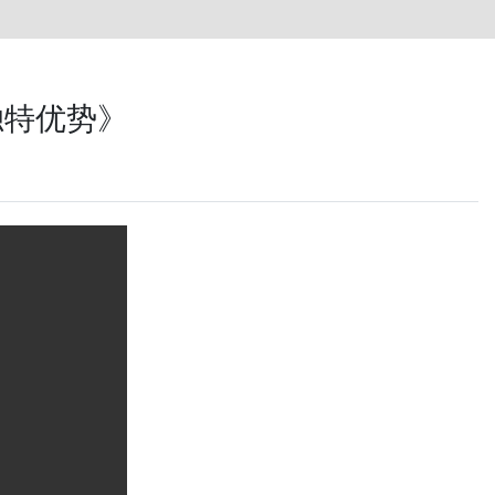
独特优势》