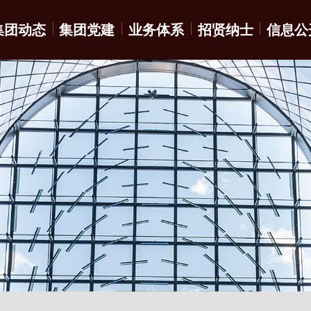
集团动态
集团党建
业务体系
招贤纳士
信息公