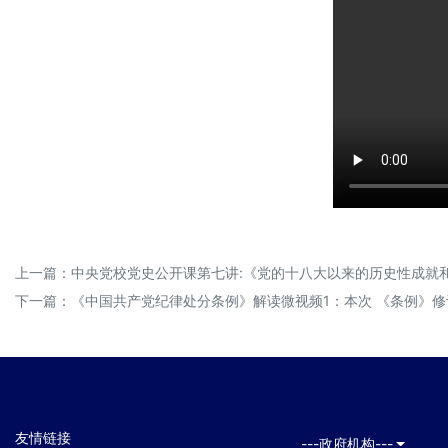
上一篇：
中央党校党史公开课第七讲:《党的十八大以来的历史性成就
下一篇：
《中国共产党纪律处分条例》解读微视频1：本次 《条例》
友情链接
---政府机构---