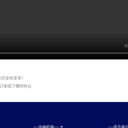
和历史性变革》
修订体现了哪些特点
---金融机构---
---成员单位