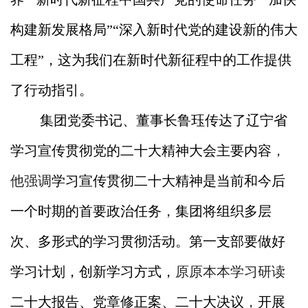
构建新发展格局”“深入新时代党的建设新的伟大
工程”，这为我们在新时代新征程中的工作提供
了行动指引。
集团党委书记、董事长鲁珏传达了辽宁省
学习宣传贯彻党的二十大精神大会主要内容
，
他强调
学习宣传贯彻二十大精神是当前和今后
一个时期的首要政治任务
，
集团将组织多层
次、多形式的学习贯彻活动。第一支部要做好
学习计划，创新学习方式，
原原本本学习研读
二十大报告、党章修正案、二十大决议
，
开展