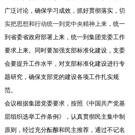
广泛讨论，确保学习成效，抓好贯彻落实，
切
实把思想和行动统一到党中央精神上来
，统一
到省委省政府部署上来，统一到集团党委工作
要求上来。同时要加强支部标准化建设，支委
会要提升工作水平，对支部标准化建设进行专
题研究，确保支部党的建设各项工作扎实规
范。
会议根据集团党委要求，按照《中国共产党基
层组织选举工作条例》，认真贯彻民主集中制
原则，经过充分酝酿和民主推荐，通过不记名