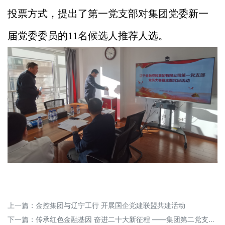
投票方式，提出了第一党支部对集团党委新一
届党委委员的11名候选人推荐人选。
上一篇：
金控集团与辽宁工行 开展国企党建联盟共建活动
下一篇：
传承红色金融基因 奋进二十大新征程 ——集团第二党支部、基金公司党支部联合主题党日活动