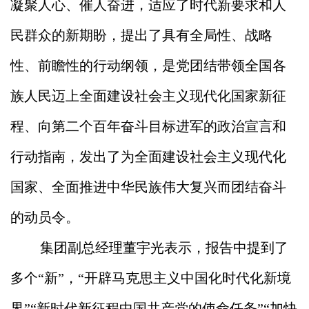
凝聚人心、催人奋进，适应了时代新要求和人
民群众的新期盼，提出了具有全局性、战略
性、前瞻性的行动纲领，是党团结带领全国各
族人民迈上全面建设社会主义现代化国家新征
程、向第二个百年奋斗目标进军的政治宣言和
行动指南，发出了为全面建设社会主义现代化
国家、全面推进中华民族伟大复兴而团结奋斗
的动员令。
集团副总经理董宇光表示，报告中提到了
多个“新”，“开辟马克思主义中国化时代化新境
界”“新时代新征程中国共产党的使命任务”“加快