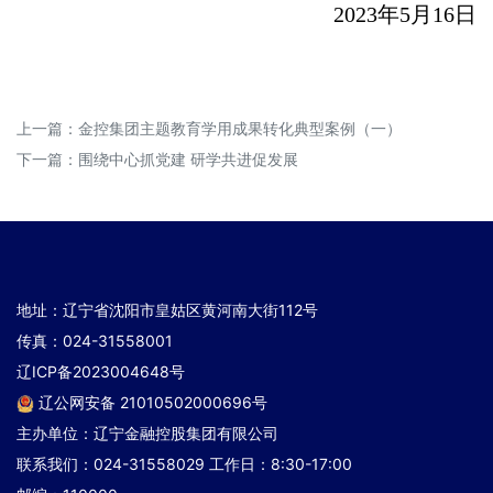
2023年5月16日
上一篇：
金控集团主题教育学用成果转化典型案例（一）
下一篇：
围绕中心抓党建 研学共进促发展
地址：辽宁省沈阳市皇姑区黄河南大街112号
传真：024-31558001
辽ICP备2023004648号
辽公网安备 21010502000696号
主办单位：辽宁金融控股集团有限公司
联系我们：024-31558029 工作日：8:30-17:00