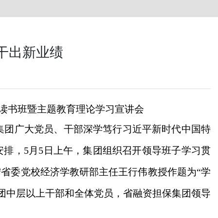
干出新业绩
读书班暨主题教育理论学习宣讲会
集团广大党员、干部深学笃行习近平新时代中国特
排，5月5日上午，集团组织召开领导班子学习贯
省委党校经济学教研部主任王行伟教授作题为“学
团中层以上干部和全体党员，省融资担保集团领导