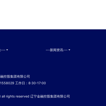
---
---新闻资讯---
金融控股集团有限公司
558029 工作日：8:30-17:00
23 all rights reserved 辽宁金融控股集团有限公司